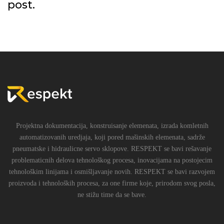
post.
Projektna dokumentacija, konstruisanje elemenata, izrada komletnih
automatizovanih uredjaja, koji pored mašinskih elemenata, sadrže
pneumatske i hidraulicne servo sklopove. RESPEKT se bavi rešavanje
problematicnih delova tehnološkog procesa, inovacijama na postojecim
tehnološkim linijama i osmišljavanje novih. RESPEKT se bavi razvojem
proizvoda i tehnoloških procesa, za one firme koje, prirodom svog posla,
ne stižu time da se bave.